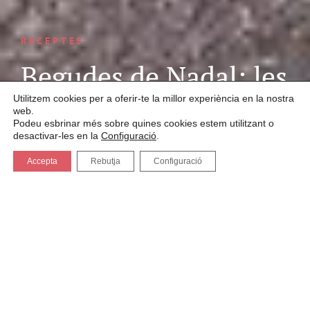
RECEPTES
Begudes de Nadal: les
nostres receptes
Utilitzem cookies per a oferir-te la millor experiència en la nostra
web.
Podeu esbrinar més sobre quines cookies estem utilitzant o
desactivar-les en la
Configuració
.
Accepta
Rebutja
Configuració
01.12.2023
El
Nadal
és una de les èpoques més màgiques de l’any,
on és habitual les trobades i els
àpats
al costat de la llar
de foc envoltats de
familiars i amics
. I res millor, que